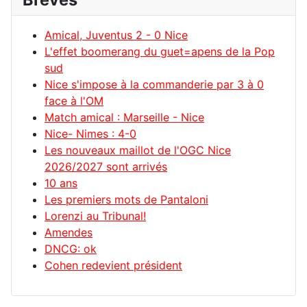
Amical, Juventus 2 - 0 Nice
L'effet boomerang du guet=apens de la Pop
sud
Nice s'impose à la commanderie par 3 à 0
face à l'OM
Match amical : Marseille - Nice
Nice- Nimes : 4-0
Les nouveaux maillot de l'OGC Nice
2026/2027 sont arrivés
10 ans
Les premiers mots de Pantaloni
Lorenzi au Tribunal!
Amendes
DNCG: ok
Cohen redevient président