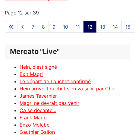
Page 12 sur 39
7
8
9
10
11
12
13
14
15
Mercato "Live"
Hein, c'est signé
Exit Magri
Le départ de Louchet confirmé
Hein arrive, Louchet s'en va suivi par Cho
James Tavernier
Magri ne devrait pas venir
Ca se décante...
Frank Magri
Enzo Molebe
Gauthier Gallon