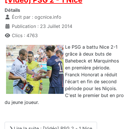
[Vidéo] PSG 2 - 1 Nice
Détails
Écrit par :
ogcnice.info
Publication : 23 Juillet 2014
Clics : 4763
Le PSG a battu Nice 2-1
grâce à deux buts de
Bahebeck et Marquinhos
en première période.
Franck Honorat a réduit
l'écart en fin de second
période pour les Niçois.
C'est le premier but en pro
du jeune joueur.
Lire la suite : [Vidéo] PSG 2 - 1 Nice