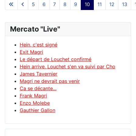
5
6
7
8
9
10
11
12
13
Mercato "Live"
Hein, c'est signé
Exit Magri
Le départ de Louchet confirmé
Hein arrive, Louchet s'en va suivi par Cho
James Tavernier
Magri ne devrait pas venir
Ca se décante...
Frank Magri
Enzo Molebe
Gauthier Gallon