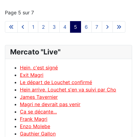
Page 5 sur 7
1
2
3
4
5
6
7
Mercato "Live"
Hein, c'est signé
Exit Magri
Le départ de Louchet confirmé
Hein arrive, Louchet s'en va suivi par Cho
James Tavernier
Magri ne devrait pas venir
Ca se décante...
Frank Magri
Enzo Molebe
Gauthier Gallon