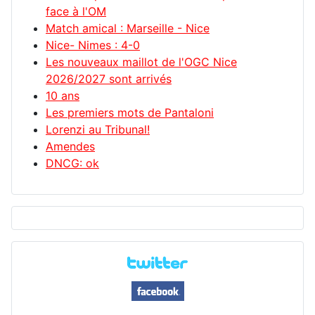
face à l'OM
Match amical : Marseille - Nice
Nice- Nimes : 4-0
Les nouveaux maillot de l'OGC Nice
2026/2027 sont arrivés
10 ans
Les premiers mots de Pantaloni
Lorenzi au Tribunal!
Amendes
DNCG: ok