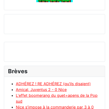
Brèves
ADHÉREZ ! RE ADHÉREZ (qu’ils disaient)
Amical, Juventus 2 - 0 Nice
L'effet boomerang du guet=apens de la Pop
sud
Nice s'impose à la commanderie par 3 à 0