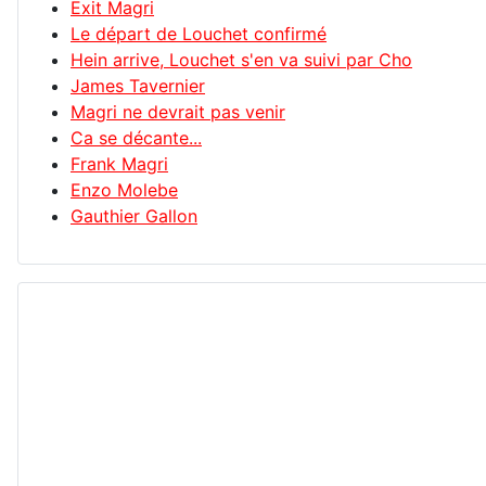
Exit Magri
Le départ de Louchet confirmé
Hein arrive, Louchet s'en va suivi par Cho
James Tavernier
Magri ne devrait pas venir
Ca se décante...
Frank Magri
Enzo Molebe
Gauthier Gallon