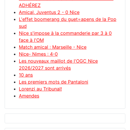
ADHÉREZ
Amical, Juventus 2 - 0 Nice
L'effet boomerang du guet=apens de la Pop
sud
Nice s'impose à la commanderie par 3 à 0
face à l'OM
Match amical : Marseille - Nice
Nice- Nimes : 4-0
Les nouveaux maillot de l'OGC Nice
2026/2027 sont arrivés
10 ans
Les premiers mots de Pantaloni
Lorenzi au Tribunal!
Amendes