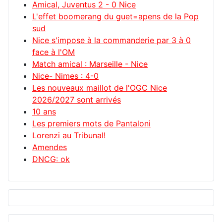
Amical, Juventus 2 - 0 Nice
L'effet boomerang du guet=apens de la Pop
sud
Nice s'impose à la commanderie par 3 à 0
face à l'OM
Match amical : Marseille - Nice
Nice- Nimes : 4-0
Les nouveaux maillot de l'OGC Nice
2026/2027 sont arrivés
10 ans
Les premiers mots de Pantaloni
Lorenzi au Tribunal!
Amendes
DNCG: ok