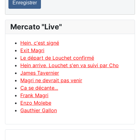
Enregistrer
Mercato "Live"
Hein, c'est signé
Exit Magri
Le départ de Louchet confirmé
Hein arrive, Louchet s'en va suivi par Cho
James Tavernier
Magri ne devrait pas venir
Ca se décante...
Frank Magri
Enzo Molebe
Gauthier Gallon