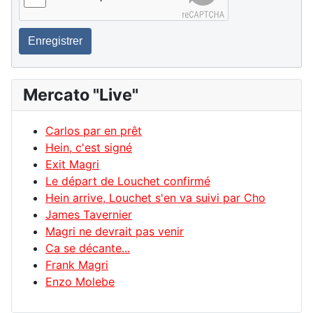
Enregistrer
Mercato "Live"
Carlos par en prêt
Hein, c'est signé
Exit Magri
Le départ de Louchet confirmé
Hein arrive, Louchet s'en va suivi par Cho
James Tavernier
Magri ne devrait pas venir
Ca se décante...
Frank Magri
Enzo Molebe