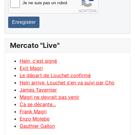
Je ne suis pas un robot
Enregistrer
Mercato "Live"
Hein, c'est signé
Exit Magri
Le départ de Louchet confirmé
Hein arrive, Louchet s'en va suivi par Cho
James Tavernier
Magri ne devrait pas venir
Ca se décante...
Frank Magri
Enzo Molebe
Gauthier Gallon