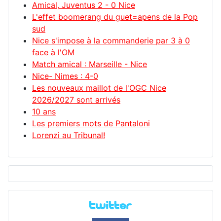
Amical, Juventus 2 - 0 Nice
L'effet boomerang du guet=apens de la Pop
sud
Nice s'impose à la commanderie par 3 à 0
face à l'OM
Match amical : Marseille - Nice
Nice- Nimes : 4-0
Les nouveaux maillot de l'OGC Nice
2026/2027 sont arrivés
10 ans
Les premiers mots de Pantaloni
Lorenzi au Tribunal!