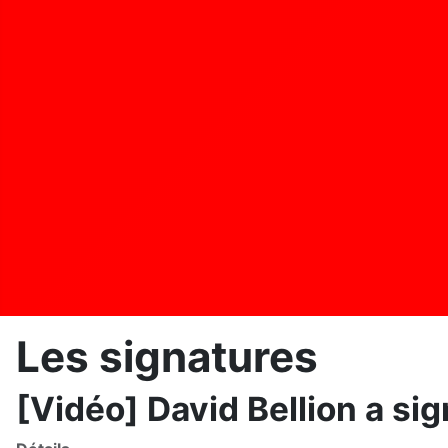
Les signatures
[Vidéo] David Bellion a si