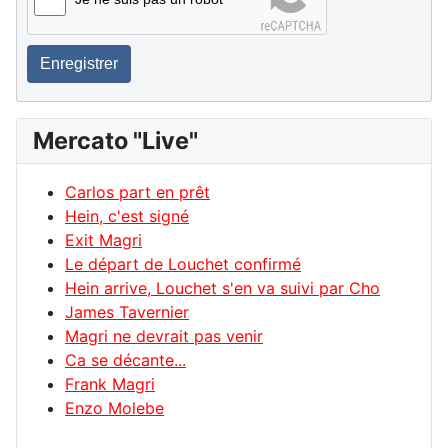
Enregistrer
Mercato "Live"
Carlos part en prêt
Hein, c'est signé
Exit Magri
Le départ de Louchet confirmé
Hein arrive, Louchet s'en va suivi par Cho
James Tavernier
Magri ne devrait pas venir
Ca se décante...
Frank Magri
Enzo Molebe