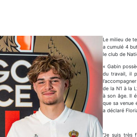
Le milieu de t
a cumulé 4 but
le club de Nat
« Gabin possè
du travail, il
l’accompagner 
de la N1 à la 
à son âge. Il 
que sa venue é
a déclaré Flor
"Je suis très 