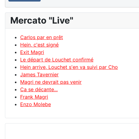
Mercato "Live"
Carlos par en prêt
Hein, c'est signé
Exit Magri
Le départ de Louchet confirmé
Hein arrive, Louchet s'en va suivi par Cho
James Tavernier
Magri ne devrait pas venir
Ca se décante...
Frank Magri
Enzo Molebe