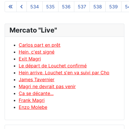
534
535
536
537
538
539
5
Mercato "Live"
Carlos part en prêt
Hein, c'est signé
Exit Magri
Le départ de Louchet confirmé
Hein arrive, Louchet s'en va suivi par Cho
James Tavernier
Magri ne devrait pas venir
Ca se décante...
Frank Magri
Enzo Molebe