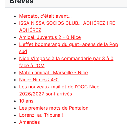
Brèves
Mercato, c'était avant...
ISSA NISSA SOCIOS CLUB... ADHÉREZ ! RE
ADHÉREZ
Amical, Juventus 2 - 0 Nice
L'effet boomerang du guet=apens de la Pop
sud
Nice s'impose à la commanderie par 3 à 0
face à l'OM
Match amical : Marseille - Nice
Nice- Nimes : 4-0
Les nouveaux maillot de l'OGC Nice
2026/2027 sont arrivés
10 ans
Les premiers mots de Pantaloni
Lorenzi au Tribunal!
Amendes