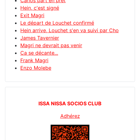
Carlos part en prêt
Hein, c'est signé
Exit Magri
Le départ de Louchet confirmé
Hein arrive, Louchet s'en va suivi par Cho
James Tavernier
Magri ne devrait pas venir
Ca se décante...
Frank Magri
Enzo Molebe
ISSA NISSA SOCIOS CLUB
Adhérez