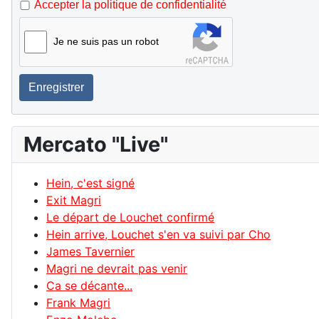
Accepter la politique de confidentialité
Je ne suis pas un robot
Enregistrer
Mercato "Live"
Hein, c'est signé
Exit Magri
Le départ de Louchet confirmé
Hein arrive, Louchet s'en va suivi par Cho
James Tavernier
Magri ne devrait pas venir
Ca se décante...
Frank Magri