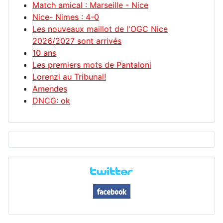
Match amical : Marseille - Nice
Nice- Nimes : 4-0
Les nouveaux maillot de l'OGC Nice
2026/2027 sont arrivés
10 ans
Les premiers mots de Pantaloni
Lorenzi au Tribunal!
Amendes
DNCG: ok