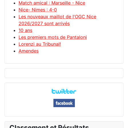
Match amical : Marseille - Nice
Nice- Nimes : 4-0
Les nouveaux maillot de l'OGC Nice
2026/2027 sont arrivés
10 ans
Les premiers mots de Pantaloni
Lorenzi au Tribunal!
Amendes
Classement et Résultats