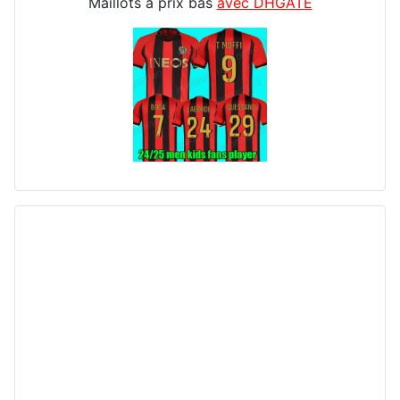
Maillots à prix bas
avec DHGATE