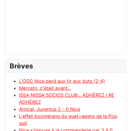
Brèves
L'OGC Nice perd aux tir aux buts (2-4)
Mercato, c'était avant...
ISSA NISSA SOCIOS CLUB... ADHÉREZ ! RE
ADHÉREZ
Amical, Juventus 2 - 0 Nice
L'effet boomerang du guet=apens de la Pop
sud
Nice s'impose à la commanderie par 3 à 0