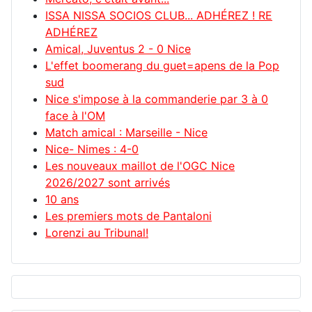
ISSA NISSA SOCIOS CLUB... ADHÉREZ ! RE
ADHÉREZ
Amical, Juventus 2 - 0 Nice
L'effet boomerang du guet=apens de la Pop
sud
Nice s'impose à la commanderie par 3 à 0
face à l'OM
Match amical : Marseille - Nice
Nice- Nimes : 4-0
Les nouveaux maillot de l'OGC Nice
2026/2027 sont arrivés
10 ans
Les premiers mots de Pantaloni
Lorenzi au Tribunal!