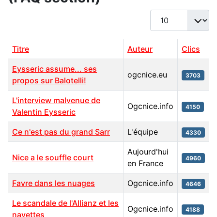
Afficher #
Titre
Auteur
Clics
Eysseric assume... ses
ogcnice.eu
3703
propos sur Balotelli!
L'interview malvenue de
Ogcnice.info
4150
Valentin Eysseric
Ce n'est pas du grand Sarr
L'équipe
4330
Aujourd'hui
Nice a le souffle court
4960
en France
Favre dans les nuages
Ogcnice.info
4646
Le scandale de l'Allianz et les
Ogcnice.info
4188
navettes