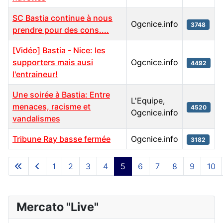
SC Bastia continue à nous
Ogcnice.info
3748
prendre pour des cons....
[Vidéo] Bastia - Nice: les
supporters mais ausi
Ogcnice.info
4492
l'entraineur!
Une soirée à Bastia: Entre
L'Equipe,
menaces, racisme et
4520
Ogcnice.info
vandalismes
Tribune Ray basse fermée
Ogcnice.info
3182
Articles
1
2
3
4
5
6
7
8
9
10
Page 5 sur 195
Mercato "Live"