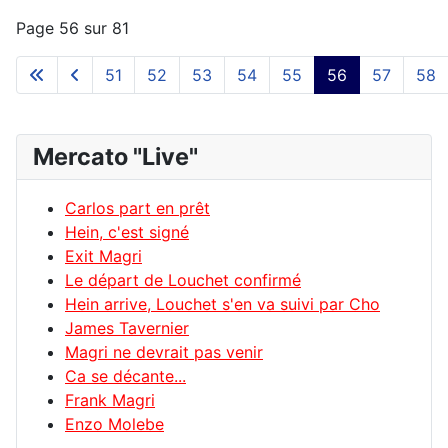
Page 56 sur 81
51
52
53
54
55
56
57
58
Mercato "Live"
Carlos part en prêt
Hein, c'est signé
Exit Magri
Le départ de Louchet confirmé
Hein arrive, Louchet s'en va suivi par Cho
James Tavernier
Magri ne devrait pas venir
Ca se décante...
Frank Magri
Enzo Molebe