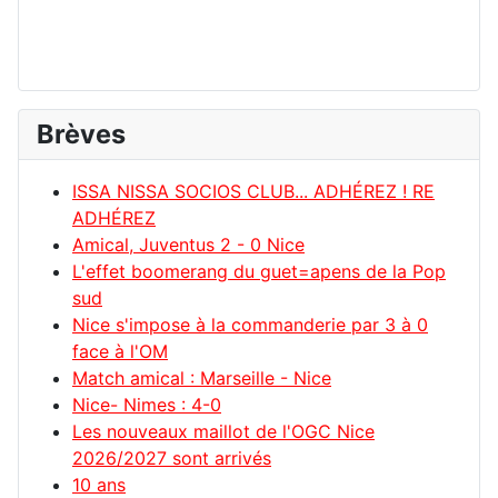
Brèves
ISSA NISSA SOCIOS CLUB... ADHÉREZ ! RE
ADHÉREZ
Amical, Juventus 2 - 0 Nice
L'effet boomerang du guet=apens de la Pop
sud
Nice s'impose à la commanderie par 3 à 0
face à l'OM
Match amical : Marseille - Nice
Nice- Nimes : 4-0
Les nouveaux maillot de l'OGC Nice
2026/2027 sont arrivés
10 ans