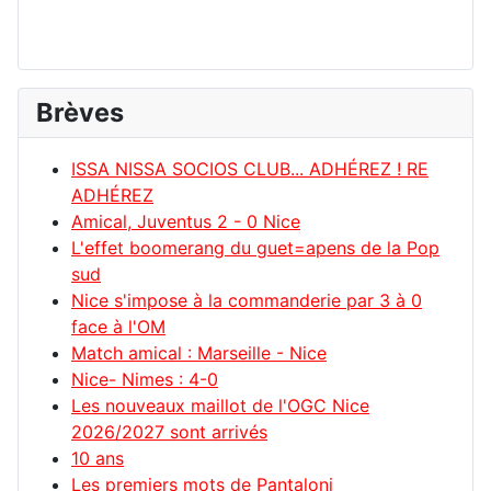
Brèves
ISSA NISSA SOCIOS CLUB... ADHÉREZ ! RE
ADHÉREZ
Amical, Juventus 2 - 0 Nice
L'effet boomerang du guet=apens de la Pop
sud
Nice s'impose à la commanderie par 3 à 0
face à l'OM
Match amical : Marseille - Nice
Nice- Nimes : 4-0
Les nouveaux maillot de l'OGC Nice
2026/2027 sont arrivés
10 ans
Les premiers mots de Pantaloni