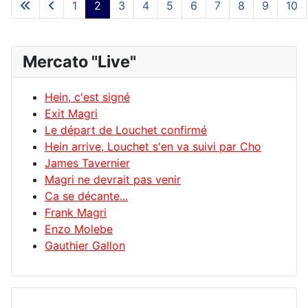
1
2
3
4
5
6
7
8
9
10
Mercato "Live"
Hein, c'est signé
Exit Magri
Le départ de Louchet confirmé
Hein arrive, Louchet s'en va suivi par Cho
James Tavernier
Magri ne devrait pas venir
Ca se décante...
Frank Magri
Enzo Molebe
Gauthier Gallon