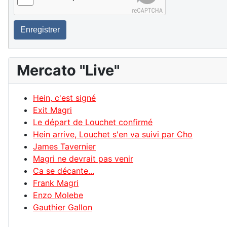
Enregistrer
Mercato "Live"
Hein, c'est signé
Exit Magri
Le départ de Louchet confirmé
Hein arrive, Louchet s'en va suivi par Cho
James Tavernier
Magri ne devrait pas venir
Ca se décante...
Frank Magri
Enzo Molebe
Gauthier Gallon