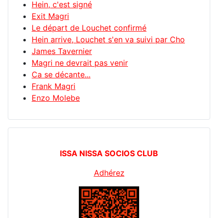
Hein, c'est signé
Exit Magri
Le départ de Louchet confirmé
Hein arrive, Louchet s'en va suivi par Cho
James Tavernier
Magri ne devrait pas venir
Ca se décante...
Frank Magri
Enzo Molebe
ISSA NISSA SOCIOS CLUB
Adhérez