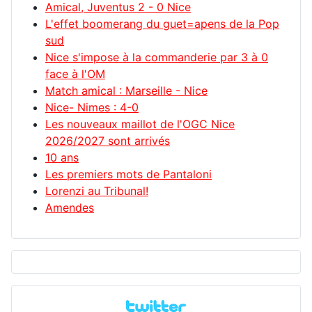
Amical, Juventus 2 - 0 Nice
L'effet boomerang du guet=apens de la Pop
sud
Nice s'impose à la commanderie par 3 à 0
face à l'OM
Match amical : Marseille - Nice
Nice- Nimes : 4-0
Les nouveaux maillot de l'OGC Nice
2026/2027 sont arrivés
10 ans
Les premiers mots de Pantaloni
Lorenzi au Tribunal!
Amendes