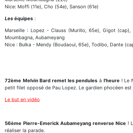
Nice: Moffi (11e), Cho (54e), Sanson (61e)
Les
équipes
:
Marseille : Lopez - Clauss (Murillo, 65e), Gigot (cap)
Moumbagna, Aubameyang
Nice : Bulka - Mendy (Boudaoui, 65e), Todibo, Dante (ca
72ème
Melvin Bard remet les pendules
à
l'heure
! Le 
petit filet opposé de Pau Lopez. Le gardien phocéen est im
Le but en vidéo
56ème
Pierre-Emerick Aubameyang renverse Nice
! L
réaliser la parade.