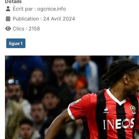
Détails
Écrit par :
ogcnice.info
Publication : 24 Avril 2024
Clics : 2158
ligue 1