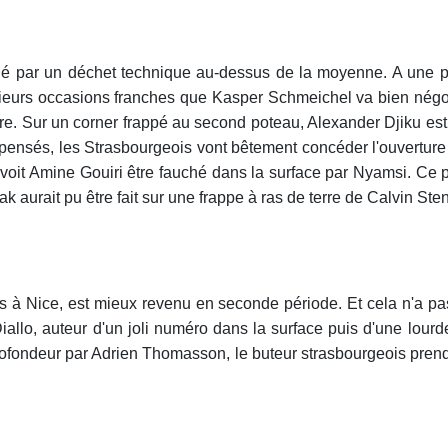
ué par un déchet technique au-dessus de la moyenne. A une pos
ieurs occasions franches que Kasper Schmeichel va bien négoc
re. Sur un corner frappé au second poteau, Alexander Djiku es
ensés, les Strasbourgeois vont bêtement concéder l'ouverture 
voit Amine Gouiri être fauché dans la surface par Nyamsi. Ce pe
ak aurait pu être fait sur une frappe à ras de terre de Calvin St
s à Nice, est mieux revenu en seconde période. Et cela n'a p
llo, auteur d'un joli numéro dans la surface puis d'une lourde 
rofondeur par Adrien Thomasson, le buteur strasbourgeois pren