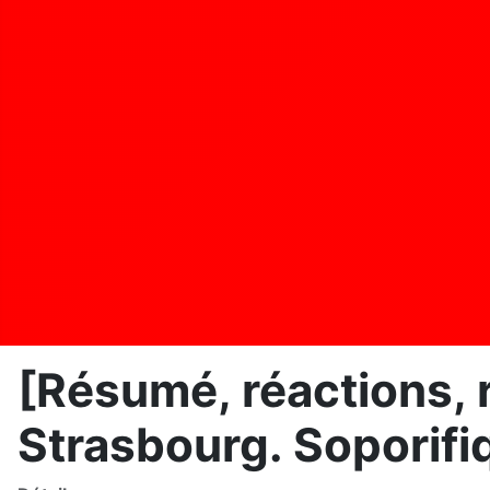
[Résumé, réactions, r
Strasbourg. Soporifi