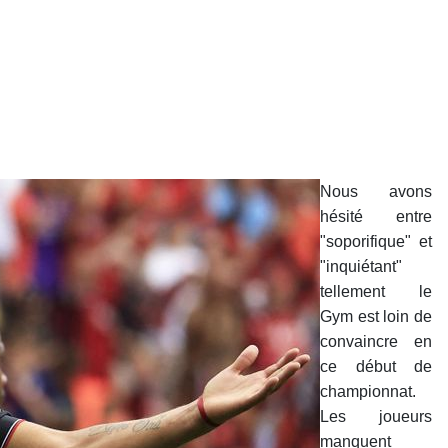
Nous avons
hésité entre
"soporifique" et
"inquiétant"
tellement le
Gym est loin de
convaincre en
ce début de
championnat.
Les joueurs
manquent