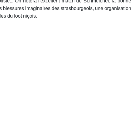
 existe... On notera l'excellent match de Schmeichel, la bonne
les blessures imaginaires des strasbourgeois, une organisation
es du foot niçois.