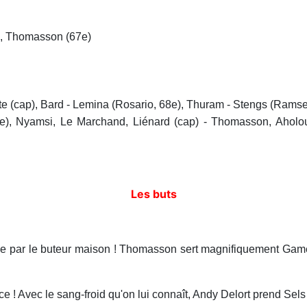
e), Thomasson (67e)
(cap), Bard - Lemina (Rosario, 68e), Thuram - Stengs (Ramsey, 6
75e), Nyamsi, Le Marchand, Liénard (cap) - Thomasson, Aholou
Les buts
e par le buteur maison ! Thomasson sert magnifiquement Gameir
 ! Avec le sang-froid qu'on lui connaît, Andy Delort prend Sels 