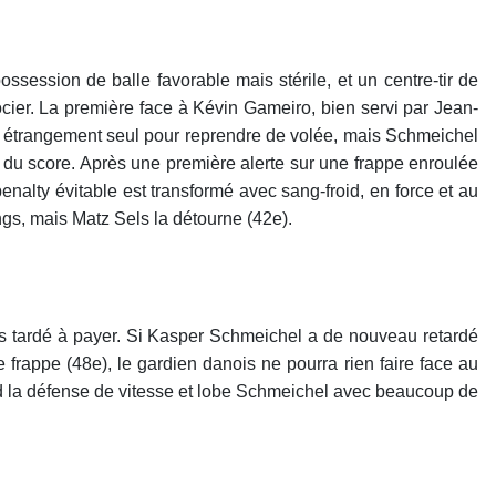
session de balle favorable mais stérile, et un centre-tir de
ier. La première face à Kévin Gameiro, bien servi par Jean-
t étrangement seul pour reprendre de volée, mais Schmeichel
du score. Après une première alerte sur une frappe enroulée
nalty évitable est transformé avec sang-froid, en force et au
engs, mais Matz Sels la détourne (42e).
as tardé à payer. Si Kasper Schmeichel a de nouveau retardé
frappe (48e), le gardien danois ne pourra rien faire face au
d la défense de vitesse et lobe Schmeichel avec beaucoup de