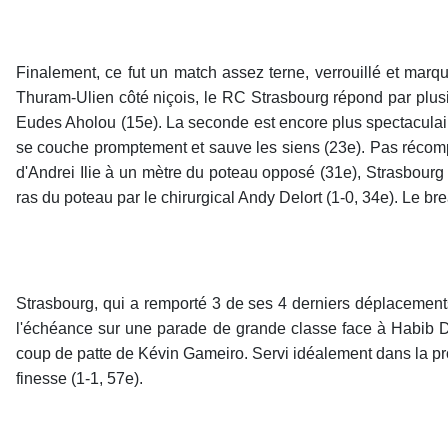
Finalement, ce fut un match assez terne, verrouillé et marq
Thuram-Ulien côté niçois, le RC Strasbourg répond par plus
Eudes Aholou (15e). La seconde est encore plus spectaculai
se couche promptement et sauve les siens (23e). Pas récomp
d'Andrei Ilie à un mètre du poteau opposé (31e), Strasbourg 
ras du poteau par le chirurgical Andy Delort (1-0, 34e). Le bre
Strasbourg, qui a remporté 3 de ses 4 derniers déplacement
l'échéance sur une parade de grande classe face à Habib Dia
coup de patte de Kévin Gameiro. Servi idéalement dans la p
finesse (1-1, 57e).