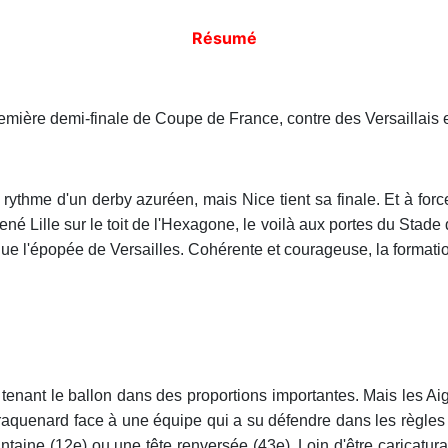
Résumé
remière demi-finale de Coupe de France, contre des Versaillais e
u rythme d'un derby azuréen, mais Nice tient sa finale. Et à force 
ené Lille sur le toit de l'Hexagone, le voilà aux portes du Stade
t que l'épopée de Versailles. Cohérente et courageuse, la format
ant le ballon dans des proportions importantes. Mais les Aiglo
aquenard face à une équipe qui a su défendre dans les règles de 
aine (12e) ou une tête renversée (43e). Loin d'être caricaturau