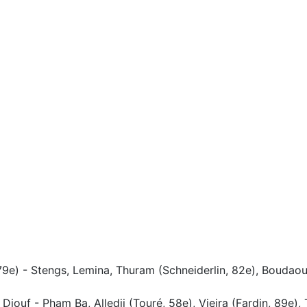
79e) - Stengs, Lemina, Thuram (Schneiderlin, 82e), Boudaoui
Diouf - Pham Ba, Alledji (Touré, 58e), Vieira (Fardin, 89e), 