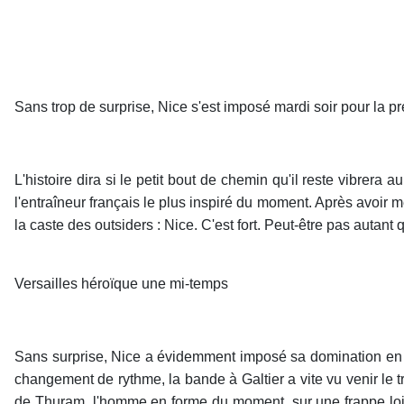
Sans trop de surprise, Nice s'est imposé mardi soir pour la p
L'histoire dira si le petit bout de chemin qu'il reste vibrera a
l'entraîneur français le plus inspiré du moment. Après avoir m
la caste des outsiders : Nice. C'est fort. Peut-être pas autan
Versailles héroïque une mi-temps
Sans surprise, Nice a évidemment imposé sa domination en ten
changement de rythme, la bande à Galtier a vite vu venir le tr
de Thuram, l'homme en forme du moment, sur une frappe loint