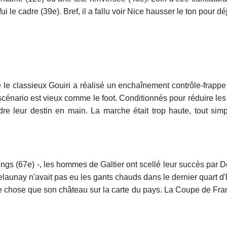
fui le cadre (39e). Bref, il a fallu voir Nice hausser le ton pour dé
ue le classieux Gouiri a réalisé un enchaînement contrôle-frapp
e scénario est vieux comme le foot. Conditionnés pour réduire le
dre leur destin en main. La marche était trop haute, tout simp
tengs (67e) -, les hommes de Galtier ont scellé leur succès par 
si Delaunay n'avait pas eu les gants chauds dans le dernier quart
e chose que son château sur la carte du pays. La Coupe de France