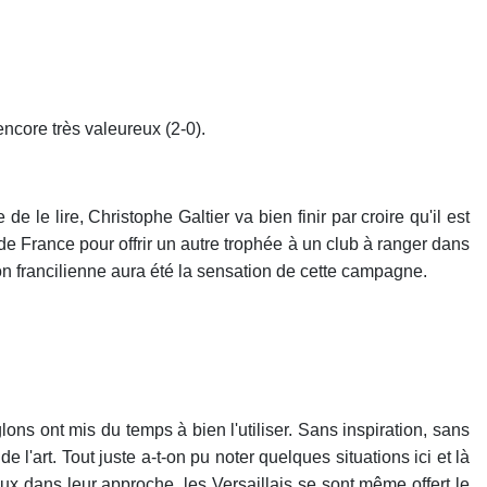
ncore très valeureux (2-0).
de le lire, Christophe Galtier va bien finir par croire qu'il est
 de France pour offrir un autre trophée à un club à ranger dans
ion francilienne aura été la sensation de cette campagne.
ns ont mis du temps à bien l'utiliser. Sans inspiration, sans
l'art. Tout juste a-t-on pu noter quelques situations ici et là
x dans leur approche, les Versaillais se sont même offert le