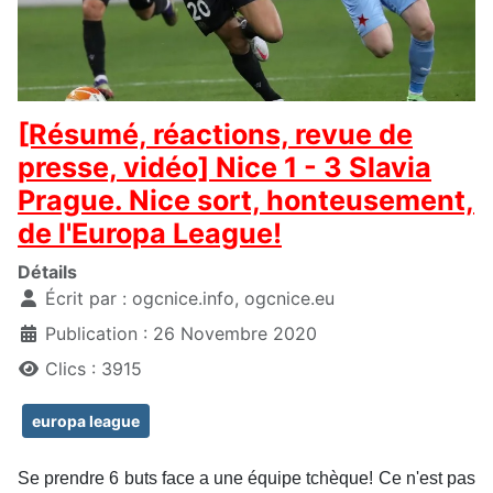
[Résumé, réactions, revue de
presse, vidéo] Nice 1 - 3 Slavia
Prague. Nice sort, honteusement,
de l'Europa League!
Détails
Écrit par :
ogcnice.info, ogcnice.eu
Publication : 26 Novembre 2020
Clics : 3915
europa league
Se prendre 6 buts face a une équipe tchèque! Ce n'est pas