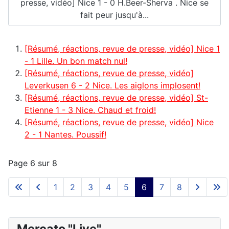
presse, vidéo] Nice 1 - 0 H.Beer-Sherva . Nice se
fait peur jusqu'à...
[Résumé, réactions, revue de presse, vidéo] Nice 1
- 1 Lille. Un bon match nul!
[Résumé, réactions, revue de presse, vidéo]
Leverkusen 6 - 2 Nice. Les aiglons implosent!
[Résumé, réactions, revue de presse, vidéo] St-
Etienne 1 - 3 Nice. Chaud et froid!
[Résumé, réactions, revue de presse, vidéo] Nice
2 - 1 Nantes. Poussif!
Page 6 sur 8
1
2
3
4
5
6
7
8
Mercato "Live"