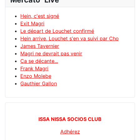
Hein, c'est signé
Exit Magri
Le départ de Louchet confirmé
Hein arrive, Louchet s'en va suivi par Cho
James Tavernier
Magri ne devrait pas venir
Ca se décante...
Frank Magri
Enzo Molebe
Gauthier Gallon
ISSA NISSA SOCIOS CLUB
Adhérez