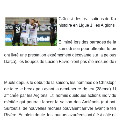
Grâce à des réalisations de Ka
histoire en Ligue 1, les Aiglon
Eliminé lors des barrages de 
samedi soir pour affronter le p
ont livré une prestation extrêmement décevante sur la pelous
Barça), les troupes de Lucien Favre n'ont pas été mesure de 
Muets depuis le début de la saison, les hommes de Christoph
de faire le break peu avant la demi-heure de jeu (28eme).
affichée par les Aiglons. Et, hormis quelques actions indivi
méritée qui pourrait lancer la saison des Amiénois (qui on
Surtout si de nouvelles recrues pouvaient arriver avant le t
Rivère. En plein doute, les joueurs azuréens ont été à côté de l