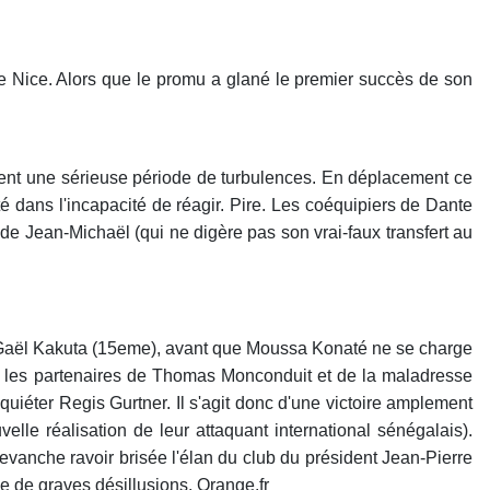
e Nice. Alors que le promu a glané le premier succès de son
ment une sérieuse période de turbulences. En déplacement ce
té dans l'incapacité de réagir. Pire. Les coéquipiers de Dante
de Jean-Michaël (qui ne digère pas son vrai-faux transfert au
de Gaël Kakuta (15eme), avant que Moussa Konaté ne se charge
r les partenaires de Thomas Monconduit et de la maladresse
uiéter Regis Gurtner. Il s'agit donc d'une victoire amplement
le réalisation de leur attaquant international sénégalais).
evanche ravoir brisée l'élan du club du président Jean-Pierre
ine de graves désillusions. Orange.fr