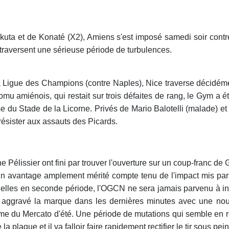
kuta et de Konaté (X2), Amiens s'est imposé samedi soir contr
s traversent une sérieuse période de turbulences.
la Ligue des Champions (contre Naples), Nice traverse décidé
romu amiénois, qui restait sur trois défaites de rang, le Gym a é
e du Stade de la Licorne. Privés de Mario Balotelli (malade) et 
résister aux assauts des Picards.
e Pélissier ont fini par trouver l'ouverture sur un coup-franc 
 Un avantage amplement mérité compte tenu de l'impact mis pa
duelles en seconde période, l'OGCN ne sera jamais parvenu à inq
t aggravé la marque dans les dernières minutes avec une nouvel
erme du Mercato d'été. Une période de mutations qui semble en r
a plaque et il va falloir faire rapidement rectifier le tir sous pe