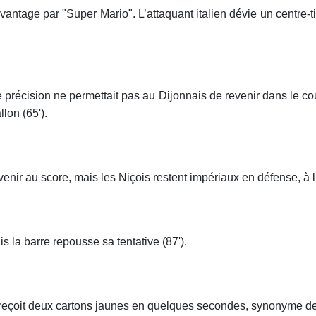
vantage par "Super Mario". L’attaquant italien dévie un centre-ti
précision ne permettait pas au Dijonnais de revenir dans le coup.
lon (65').
enir au score, mais les Niçois restent impériaux en défense, à l
la barre repousse sa tentative (87').
lt reçoit deux cartons jaunes en quelques secondes, synonyme de r