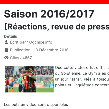
Saison 2016/2017
[Réactions, revue de press
Détails
Écrit par :
Ogcnice.info
Publication : 18 Décembre 2016
Clics : 4667
Que cette victoire fut diff
ou St-Etienne. Le Gym a eu du
un jour "sans". Pléa a toujou
points et l'inquiétude concer
Les buts en vidéo sont disponibles