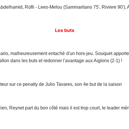
 Abdelhamid, Rüfli - Lees-Melou (Sammaritano 75', Riviere 90'), 
Les buts
rio, malheureusement entaché d'un hors-jeu. Souquet apporte en
ballon dans les buts et redonner l'avantage aux Aiglons (2-1) !
ur sur ce penalty de Julio Tavares, son 4e but de la saison
alien, Reynet part du bon côté mais il est trop court, le leader mè