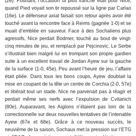
(2e). Pourtant, l’occasion la plus franche était pour Nice,
quand Pied voyait son tir repoussé sur la ligne par Carlao
(16e). Le défenseur axial faisait son retour après avoir été
touché avant la rencontre face à Reims (gagnée 1-0) et se
muait d’emblée en sauveur. Face à des Sochaliens plus
agressifs, Nice perdait Bodmer, touché au bout de vingt-
cinq minutes de jeu, et remplacé par Pejcinovic. Le Serbe
s’illustrait bien malgré lui en trompant son propre gardien
suite à un excellent travail de Jordan Ayew sur la gauche
de la surface (1-0, 45e). Peu avant l’heure de jeu, l’affaire
était pliée. Dans tous les bons coups, Ayew doublait la
mise en coupant de la tête un centre de Corchia (2-0, 57e)
et libérait tout un stade. Nice ne parvenait pas à réagir et
perdait même ses nerfs avec l’expulsion de Cvitanich
(80e). Auparavant, les Aiglons n’étaient pas loin de la
correctionnelle sur deux nouvelles tentatives de l’intenable
Ayew (67e et 68e). Grâce à ce nouveau succès, le
neuvième de la saison, Sochaux met la pression sur l’ETG