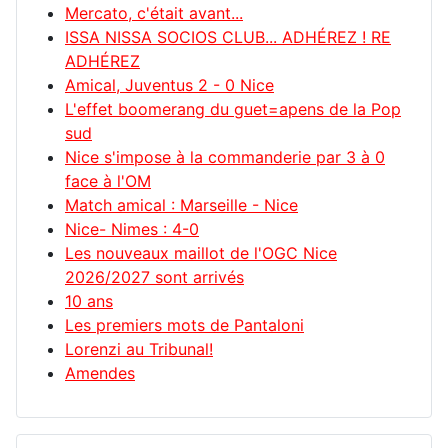
Mercato, c'était avant...
ISSA NISSA SOCIOS CLUB... ADHÉREZ ! RE
ADHÉREZ
Amical, Juventus 2 - 0 Nice
L'effet boomerang du guet=apens de la Pop
sud
Nice s'impose à la commanderie par 3 à 0
face à l'OM
Match amical : Marseille - Nice
Nice- Nimes : 4-0
Les nouveaux maillot de l'OGC Nice
2026/2027 sont arrivés
10 ans
Les premiers mots de Pantaloni
Lorenzi au Tribunal!
Amendes