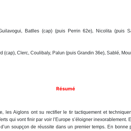
ilavogui, Batlles (cap) (puis Perrin 62e), Nicolita (puis 
d (cap), Clerc, Coulibaly, Palun (puis Grandin 36e), Sablé, Moun
Résumé
 les Aiglons ont su rectifier le tir tactiquement et techniquem
s qui vont finir par voir l’Europe s’éloigner inexorablement. Et
ié d’un soupçon de réussite dans un premier temps. En bonne po