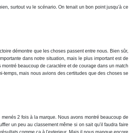
bien, surtout vu le scénario. On tenait un bon point jusqu'à ce
victoire démontre que les choses passent entre nous. Bien sûr,
importante dans notre situation, mais le plus important est de
vons montré beaucoup de caractère et de courage dans un match
a mi-temps, mais nous avions des certitudes que des choses se
s été menés 2 fois à la marque. Nous avons montré beaucoup de
uffler un peu au classement même si on sait qu'il faudra faire
s résultats comme ca à l'exterieur. Mais il nous manque encore