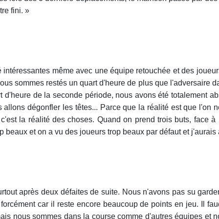
re fini. »
 intéressantes même avec une équipe retouchée et des joueurs 
us sommes restés un quart d'heure de plus que l'adversaire dan
 d'heure de la seconde période, nous avons été totalement abse
llons dégonfler les têtes... Parce que la réalité est que l'on 
 c'est la réalité des choses. Quand on prend trois buts, face à 
op beaux et on a vu des joueurs trop beaux par défaut et j'aurais 
urtout après deux défaites de suite. Nous n'avons pas su garder 
 forcément car il reste encore beaucoup de points en jeu. Il fau
mais nous sommes dans la course comme d'autres équipes et nou