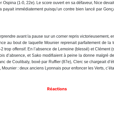
 Ospina (1-0, 22e). Le score ouvert en sa défaveur, Nice devait 
ela payait immédiatement puisqu’un contre bien lancé par Gonçal
rprendre avant la pause sur un corner repris victorieusement, en
uence au bout de laquelle Mounier reprenait parfaitement de la t
-2 trop offensif. En l’absence de Lemoine (blessé) et Clément 
 mois d’absence, et Sako modifiaient à peine la donne malgré
anc de Coulibaly, boxé par Ruffier (87e), Clerc se chargeait d’
, Mounier : deux anciens Lyonnais pour enfoncer les Verts, c’ét
Réactions