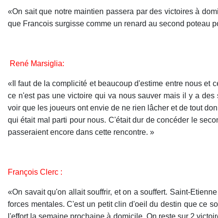
«On sait que notre maintien passera par des victoires à domici
que Francois surgisse comme un renard au second poteau pou
René Marsiglia:
«Il faut de la complicité et beaucoup d'estime entre nous et 
ce n'est pas une victoire qui va nous sauver mais il y a des 
voir que les joueurs ont envie de ne rien lâcher et de tout 
qui était mal parti pour nous. C'était dur de concéder le se
passeraient encore dans cette rencontre. »
François Clerc :
«On savait qu'on allait souffrir, et on a souffert. Saint-Et
forces mentales. C'est un petit clin d'oeil du destin que ce 
l'effort la semaine prochaine à domicile. On reste sur 2 vict