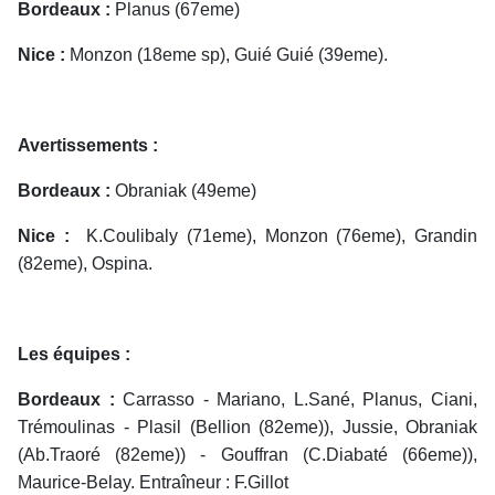
Bordeaux :
Planus (67eme)
Nice :
Monzon (18eme sp), Guié Guié (39eme).
Avertissements :
Bordeaux :
Obraniak (49eme)
Nice :
K.Coulibaly (71eme), Monzon (76eme), Grandin
(82eme), Ospina.
Les équipes :
Bordeaux :
Carrasso - Mariano, L.Sané, Planus, Ciani,
Trémoulinas - Plasil (Bellion (82eme)), Jussie, Obraniak
(Ab.Traoré (82eme)) - Gouffran (C.Diabaté (66eme)),
Maurice-Belay. Entraîneur : F.Gillot