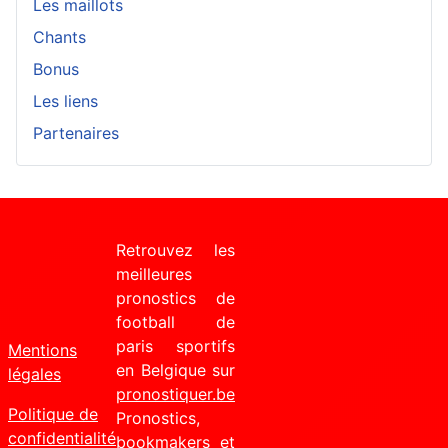
Les maillots
Chants
Bonus
Les liens
Partenaires
Retrouvez les
meilleures
pronostics de
football de
paris sportifs
Mentions
en Belgique sur
légales
pronostiquer.be
Politique de
Pronostics,
confidentialité
bookmakers et