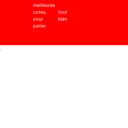
meilleures
cotes, tout
pour bien
parier.
.