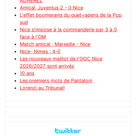
ADHÉREZ
Amical, Juventus 2 - 0 Nice
L'effet boomerang du guet=apens de la Pop
sud
Nice s'impose à la commanderie par 3 à 0
face à l'OM
Match amical : Marseille - Nice
Nice- Nimes : 4-0
Les nouveaux maillot de l'OGC Nice
2026/2027 sont arrivés
10 ans
Les premiers mots de Pantaloni
Lorenzi au Tribunal!