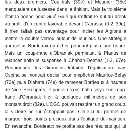
les deux premiers, Coulibaly (30e) et Mounier (35e)
manquaient de justesse dans la finition. Mais la troisième
était la bonne pour Guié Guié qui s'offrait le but du break
au profit d'un contre favorable devant Carrasso (0-2, 39e).
Il n'en fallait pas davantage pour inciter les Aiglons à
mettre le double verrou autour de leur but. Une stratégie
qui mettait Bordeaux en échec pendant plus d'une heure.
Mais un coup-franc d'Obraniak permettait à Planus de
relancer enfin le suspense à Chaban-Delmas (1-2, 67e).
Requinqués, les Girondins frôlaient l'égalisation mais
Ospina se montrait décisif pour empêcher Maurice-Belay
(70e) puis Diabaté (74e) de ramener Bordeaux à hauteur
de Nice. Peu après, le portier niçois, battu, voyait un coup-
franc d'Obraniak filer à quelques millimètres de son
montant droit (82e). L'OGC pouvait respirer un grand coup,
la victoire ne lui échappait pas. Celle-ci lui permet de
marquer trois points précieux dans l'optique du maintien.
En revanche, Bordeaux ne profite pas des résultats qui lui