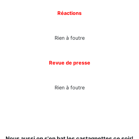
Réactions
Rien à foutre
Revue de presse
Rien à foutre
Nous aussi on s'en bat les castagnettes ce soir!