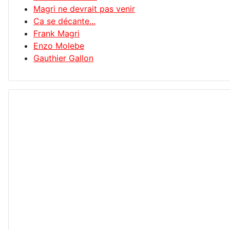
Magri ne devrait pas venir
Ca se décante...
Frank Magri
Enzo Molebe
Gauthier Gallon