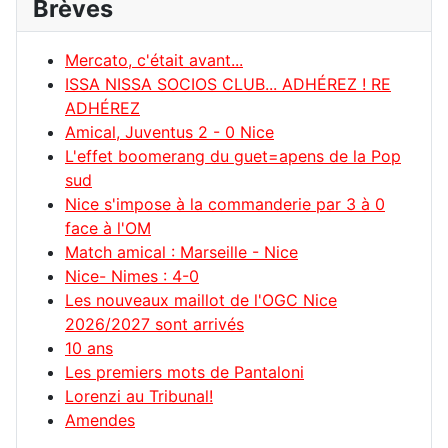
Brèves
Mercato, c'était avant...
ISSA NISSA SOCIOS CLUB... ADHÉREZ ! RE
ADHÉREZ
Amical, Juventus 2 - 0 Nice
L'effet boomerang du guet=apens de la Pop
sud
Nice s'impose à la commanderie par 3 à 0
face à l'OM
Match amical : Marseille - Nice
Nice- Nimes : 4-0
Les nouveaux maillot de l'OGC Nice
2026/2027 sont arrivés
10 ans
Les premiers mots de Pantaloni
Lorenzi au Tribunal!
Amendes