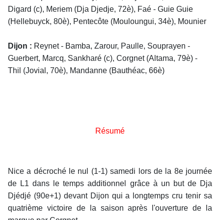
Digard (c), Meriem (Dja Djedje, 72è), Faé - Guie Guie
(Hellebuyck, 80è), Pentecôte (Mouloungui, 34è), Mounier
Dijon :
Reynet - Bamba, Zarour, Paulle, Souprayen -
Guerbert, Marcq, Sankharé (c), Corgnet (Altama, 79è) -
Thil (Jovial, 70è), Mandanne (Bauthéac, 66è)
Résumé
Nice a décroché le nul (1-1) samedi lors de la 8e journée
de L1 dans le temps additionnel grâce à un but de Dja
Djédjé (90e+1) devant Dijon qui a longtemps cru tenir sa
quatrième victoire de la saison après l'ouverture de la