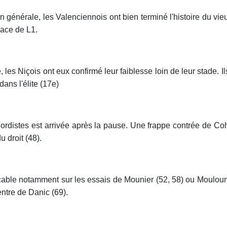
on générale, les Valenciennois ont bien terminé l'histoire du vi
lace de L1.
es Niçois ont eux confirmé leur faiblesse loin de leur stade. Il
dans l'élite (17e)
Nordistes est arrivée après la pause. Une frappe contrée de C
u droit (48).
ble notamment sur les essais de Mounier (52, 58) ou Mouloungui 
entre de Danic (69).