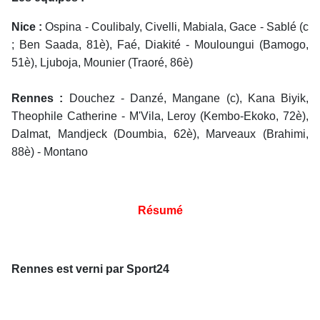
Nice :
Ospina - Coulibaly, Civelli, Mabiala, Gace - Sablé (c
; Ben Saada, 81è), Faé, Diakité - Mouloungui (Bamogo,
51è), Ljuboja, Mounier (Traoré, 86è)
Rennes :
Douchez - Danzé, Mangane (c), Kana Biyik,
Theophile Catherine - M'Vila, Leroy (Kembo-Ekoko, 72è),
Dalmat, Mandjeck (Doumbia, 62è), Marveaux (Brahimi,
88è) - Montano
Résumé
Rennes est verni par Sport24