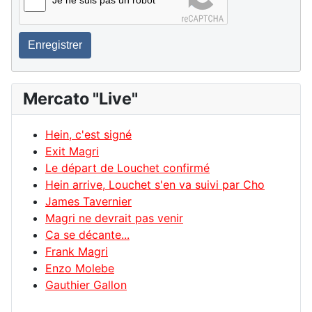
Je ne suis pas un robot
Enregistrer
Mercato "Live"
Hein, c'est signé
Exit Magri
Le départ de Louchet confirmé
Hein arrive, Louchet s'en va suivi par Cho
James Tavernier
Magri ne devrait pas venir
Ca se décante...
Frank Magri
Enzo Molebe
Gauthier Gallon