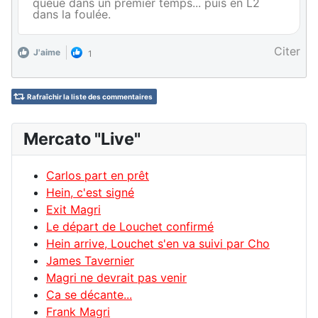
queue dans un premier temps... puis en L2
dans la foulée.
Citer
J'aime
1
Rafraîchir la liste des commentaires
Mercato "Live"
Carlos part en prêt
Hein, c'est signé
Exit Magri
Le départ de Louchet confirmé
Hein arrive, Louchet s'en va suivi par Cho
James Tavernier
Magri ne devrait pas venir
Ca se décante...
Frank Magri