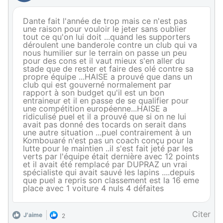
Dante fait l'année de trop mais ce n'est pas
une raison pour vouloir le jeter sans oublier
tout ce qu'on lui doit ...quand les supporters
déroulent une banderole contre un club qui va
nous humilier sur le terrain on passe un peu
pour des cons et il vaut mieux s'en aller du
stade que de rester et faire des olé contre sa
propre équipe ...HAISE a prouvé que dans un
club qui est gouverné normalement par
rapport à son budget qu'il est un bon
entraineur et il en passe de se qualifier pour
une compétition européenne...HAISE a
ridiculisé puel et il a prouvé que si on ne lui
avait pas donné des tocards on serait dans
une autre situation ...puel contrairement à un
Kombouaré n'est pas un coach conçu pour la
lutte pour le maintien ..il s'est fait jeté par les
verts par l'équipe était dernière avec 12 points
et il avait été remplacé par DUPRAZ un vrai
spécialiste qui avait sauvé les lapins ....depuis
que puel a repris son classement est la 16 eme
place avec 1 voiture 4 nuls 4 défaites
Citer
J'aime
2