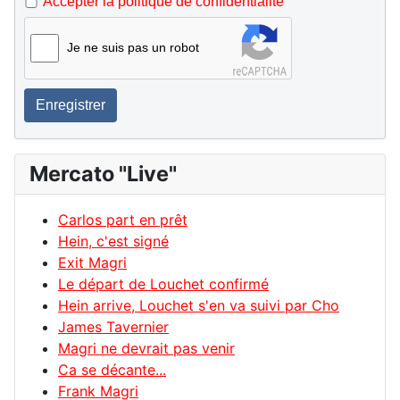
Accepter la politique de confidentialité
Je ne suis pas un robot
Enregistrer
Mercato "Live"
Carlos part en prêt
Hein, c'est signé
Exit Magri
Le départ de Louchet confirmé
Hein arrive, Louchet s'en va suivi par Cho
James Tavernier
Magri ne devrait pas venir
Ca se décante...
Frank Magri