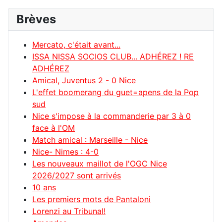
Brèves
Mercato, c'était avant...
ISSA NISSA SOCIOS CLUB... ADHÉREZ ! RE
ADHÉREZ
Amical, Juventus 2 - 0 Nice
L'effet boomerang du guet=apens de la Pop
sud
Nice s'impose à la commanderie par 3 à 0
face à l'OM
Match amical : Marseille - Nice
Nice- Nimes : 4-0
Les nouveaux maillot de l'OGC Nice
2026/2027 sont arrivés
10 ans
Les premiers mots de Pantaloni
Lorenzi au Tribunal!