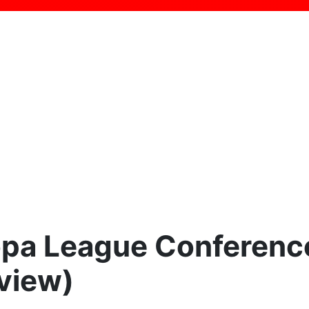
a League Conference: 
rview)