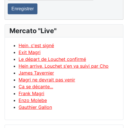
Enregistrer
Mercato "Live"
Hein, c'est signé
Exit Magri
Le départ de Louchet confirmé
Hein arrive, Louchet s'en va suivi par Cho
James Tavernier
Magri ne devrait pas venir
Ca se décante...
Frank Magri
Enzo Molebe
Gauthier Gallon