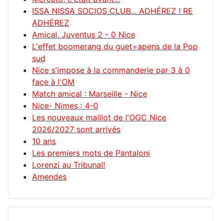
ISSA NISSA SOCIOS CLUB... ADHÉREZ ! RE
ADHÉREZ
Amical, Juventus 2 - 0 Nice
L'effet boomerang du guet=apens de la Pop
sud
Nice s'impose à la commanderie par 3 à 0
face à l'OM
Match amical : Marseille - Nice
Nice- Nimes : 4-0
Les nouveaux maillot de l'OGC Nice
2026/2027 sont arrivés
10 ans
Les premiers mots de Pantaloni
Lorenzi au Tribunal!
Amendes