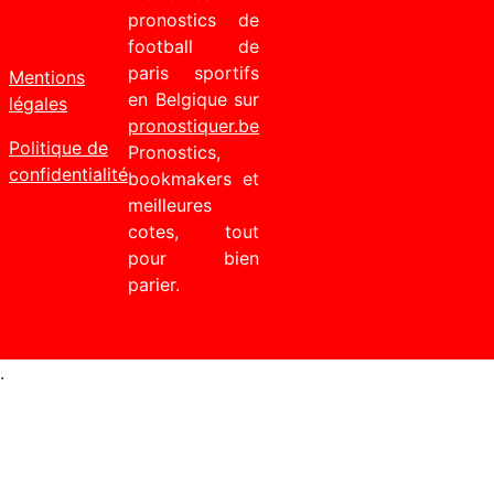
pronostics de
football de
paris sportifs
Mentions
en Belgique sur
légales
pronostiquer.be
Politique de
Pronostics,
confidentialité
bookmakers et
meilleures
cotes, tout
pour bien
parier.
.